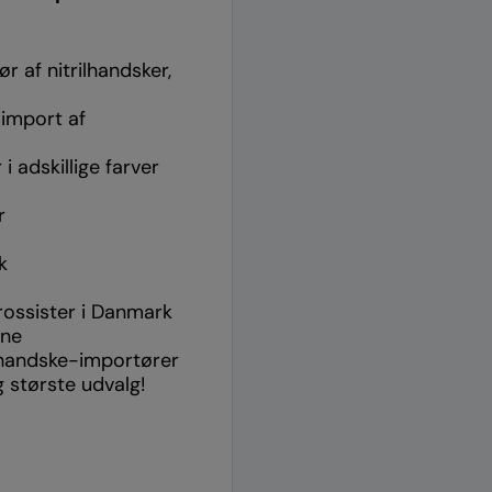
r af nitrilhandsker,
import af
i adskillige farver
r
k
 grossister i Danmark
rne
 handske-importører
 største udvalg!