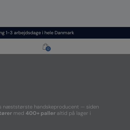
ng 1-3 arbejdsdage i hele Danmark
0
0
 næststørste handskeproducent — siden
tører
med
400+ paller
altid på lager i