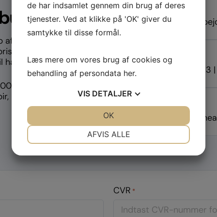
de har indsamlet gennem din brug af deres
Svartid
lbud
tjenester. Ved at klikke på 'OK' giver du
Inden for én arbe
samtykke til disse formål.
b af øvrige
priser på
Ring direkte
Læs mere om vores brug af cookies og
 halv pris.
(+45) 69 16 76 13 |
behandling af persondata
her
.
00 forbrugsartikler
VIS
DETALJER
ir, køkkenartikler,
Skriv til os
JA
NEJ
OK
JA
NEJ
info@themsenheal
NØDVENDIGE
PRÆFERENCER
AFVIS ALLE
JA
NEJ
JA
NEJ
MARKETING
STATISTIK
CVR
*