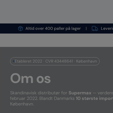
Hop
til
indholdet
Altid over 400 paller på lager
Leveri
Etableret 2022
CVR 43448641
København
Om os
Skandinavisk distributør for
Supermax
— verdens
februar 2022. Blandt Danmarks
10 største impor
København.