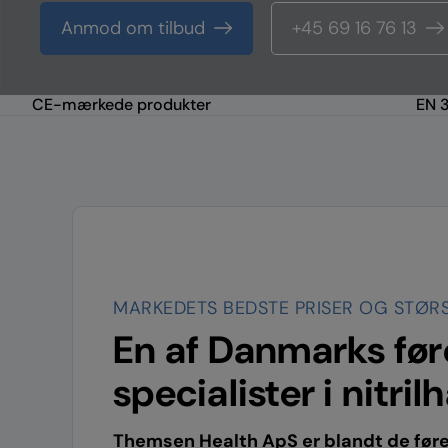
Anmod om tilbud
+45 69 16 76 13
CE-mærkede produkter
EN 3
MARKEDETS BEDSTE PRISER OG STØR
En af Danmarks fø
specialister i nitri
Themsen Health ApS er blandt de føre