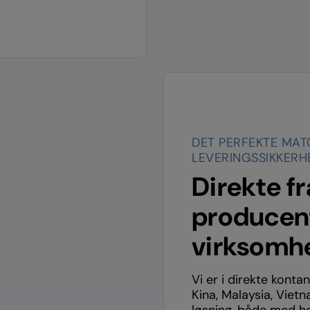
DET PERFEKTE MAT
LEVERINGSSIKKERH
Direkte f
producent
virksomh
Vi er i direkte kont
Kina, Malaysia, Vietn
løsning, både med he