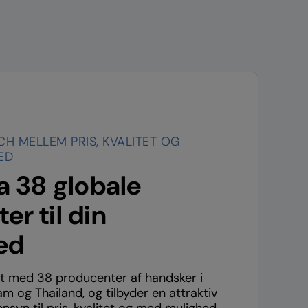
CH MELLEM PRIS, KVALITET OG
ED
ra 38 globale
er til din
ed
ant med 38 producenter af handsker i
am og Thailand, og tilbyder en attraktiv
nsyn til pris, kvalitet og med mulighed