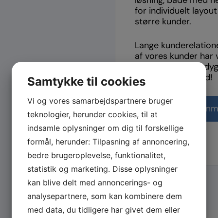
for individuelt layo
større kunder.
Lange kunderelationer
af vores kunder har vi
kvalitet, leveringsdy
højeste fokus, altid!
Samtykke til cookies
Vi og vores samarbejdspartnere bruger
Få tilbud på ramm
teknologier, herunder cookies, til at
indsamle oplysninger om dig til forskellige
formål, herunder: Tilpasning af annoncering,
bedre brugeroplevelse, funktionalitet,
statistik og marketing. Disse oplysninger
kan blive delt med annoncerings- og
analysepartnere, som kan kombinere dem
med data, du tidligere har givet dem eller