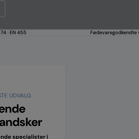
74 · EN 455
Fødevaregodkendte v
STE UDVALG
rende
lhandsker
nde specialister i